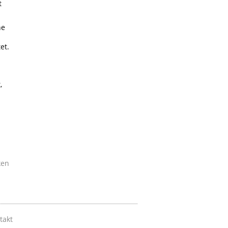
t
ne
et.
,
ken
takt