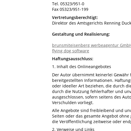
Tel. 05323/951-0
Fax 05323/951-199
Vertretungsberechtigt:
Direktor des Amtsgerichts Renning Duck
Gestaltung und Realisierung:
brunsmiteisenberg werbeagentur Gmb
flying dog software
H
aftungsausschluss:
1. Inhalt des Onlineangebotes
Der Autor übernimmt keinerlei Gewähr für
bereitgestellten Informationen. Haftun
oder ideeller Art beziehen, die durch 
durch die Nutzung fehlerhafter und unv
ausgeschlossen, sofern seitens des Auto
Verschulden vorliegt.
Alle Angebote sind freibleibend und unve
Seiten oder das gesamte Angebot ohne 
die Veröffentlichung zeitweise oder endg
2. Verweise und Links