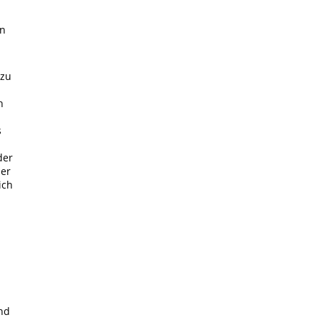
in
 zu
h
s
der
der
ich
n
nd