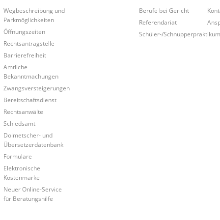
Wegbeschreibung und
Berufe bei Gericht
Kont
Parkmöglichkeiten
Referendariat
Ansp
Öffnungszeiten
Schüler-/Schnupperpraktiku
Rechtsantragstelle
Barrierefreiheit
Amtliche
Bekanntmachungen
Zwangsversteigerungen
Bereitschaftsdienst
Rechtsanwälte
Schiedsamt
Dolmetscher- und
Übersetzerdatenbank
Formulare
Elektronische
Kostenmarke
Neuer Online-Service
für Beratungshilfe